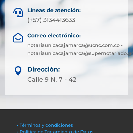
Líneas de atención:

(+57) 3134413633
Correo electrónico:

notariaunicacajamarca@ucnc.com.co -
notariaunicacajamarca@supernotariado.go
Dirección:

Calle 9 N. 7 - 42
• Términos y condiciones
• Política de Tratamiento de Datos