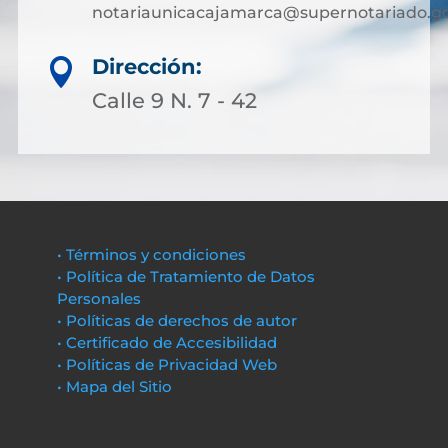
notariaunicacajamarca@supernotariado.go
Dirección:

Calle 9 N. 7 - 42
• Términos y condiciones
• Política de Tratamiento de Datos
Personales
• Políticas de derechos de autor
• Certificado de Accesibilidad
• Políticas de Privacidad Web
• Mapa del Sitio