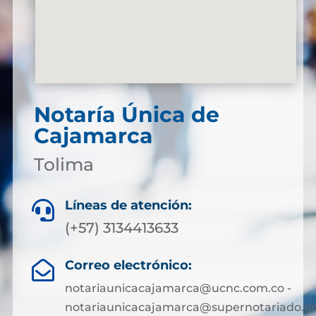
Notaría Única de
Cajamarca
Tolima
Líneas de atención:

(+57) 3134413633
Correo electrónico:

notariaunicacajamarca@ucnc.com.co -
notariaunicacajamarca@supernotariado.go