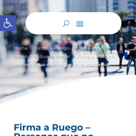
Abrir barra de herramientas
Home
Firma a Ruego- personas que no
9
saben o no puede firmar
Firma a Ruego –
9
Personas que no saben o no puede firmar
Firma a Ruego –