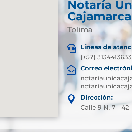
Notaría Ún
Cajamarca
Tolima
Líneas de atenc

(+57) 3134413633
Correo electrón

notariaunicaca
notariaunicaca
Dirección:

Calle 9 N. 7 - 42