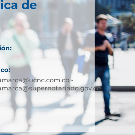
ica de
ión:
ico:
jamarca@ucnc.com.co -
jamarca@supernotariado.gov.co