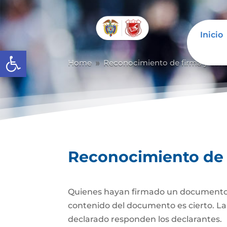
Inicio
Abrir barra de herramientas
Home
Reconocimiento de firma y con
9
Reconocimiento de 
Quienes hayan firmado un documento pr
contenido del documento es cierto. La d
declarado responden los declarantes.