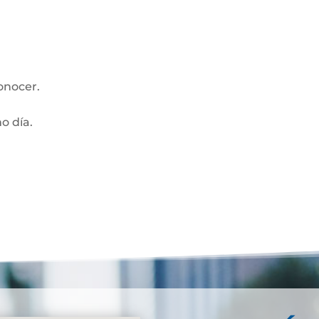
onocer.
mo día.