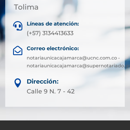
Tolima
Líneas de atención:

(+57) 3134413633
Correo electrónico:

notariaunicacajamarca@ucnc.com.co -
notariaunicacajamarca@supernotariado.go
Dirección:

Calle 9 N. 7 - 42