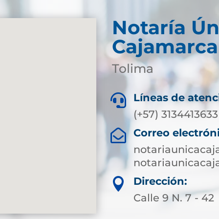
Notaría Ún
Cajamarca
Tolima
Líneas de atenc

(+57) 3134413633
Correo electrón

notariaunicaca
notariaunicaca
Dirección:

Calle 9 N. 7 - 42