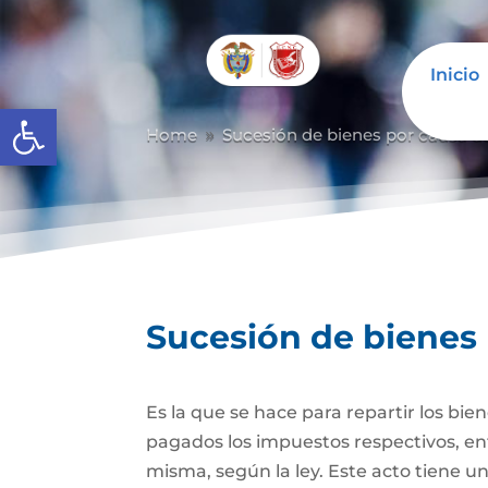
Inicio
Abrir barra de herramientas
Home
Sucesión de bienes por causa d
9
Sucesión de bienes
Es la que se hace para repartir los bie
pagados los impuestos respectivos, ent
misma, según la ley. Este acto tiene un 