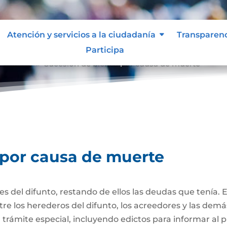
Atención y servicios a la ciudadanía
Transparen
Participa
e muerte
Sucesión de bienes por causa de muerte
9
 por causa de muerte
nes del difunto, restando de ellos las deudas que tenía. 
re los herederos del difunto, los acreedores y las dem
trámite especial, incluyendo edictos para informar al púb