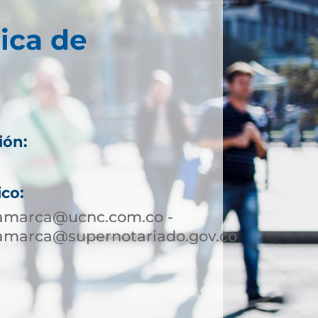
ica de
ión:
ico:
jamarca@ucnc.com.co -
jamarca@supernotariado.gov.co