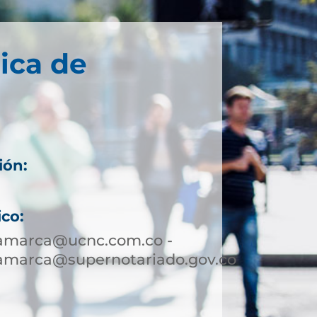
ica de
ión:
ico:
jamarca@ucnc.com.co -
jamarca@supernotariado.gov.co