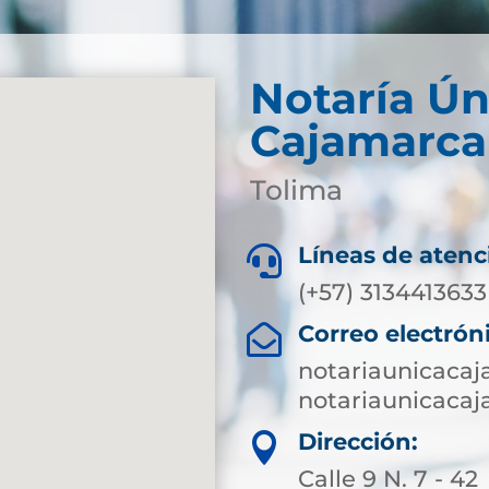
Notaría Ún
Cajamarca
Tolima
Líneas de atenc

(+57) 3134413633
Correo electrón

notariaunicaca
notariaunicaca
Dirección:

Calle 9 N. 7 - 42