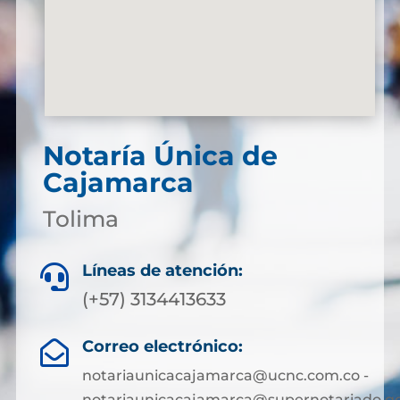
Notaría Única de
Cajamarca
Tolima
Líneas de atención:

(+57) 3134413633
Correo electrónico:

notariaunicacajamarca@ucnc.com.co -
notariaunicacajamarca@supernotariado.go