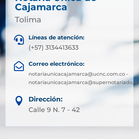
Cajamarca
Tolima
Líneas de atención:

(+57) 3134413633
Correo electrónico:

notariaunicacajamarca@ucnc.com.co -
notariaunicacajamarca@supernotariado.go
Dirección:

Calle 9 N. 7 - 42