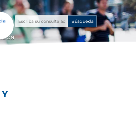
cia
NCION
 Y