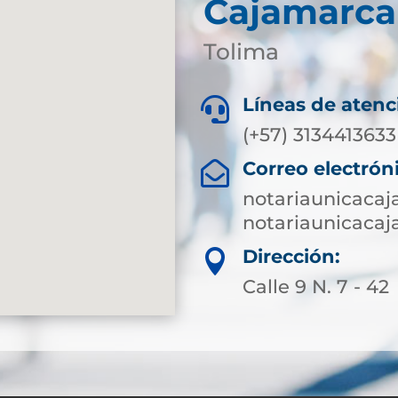
Cajamarca
Tolima
Líneas de atenc

(+57) 3134413633
Correo electrón

notariaunicaca
notariaunicaca
Dirección:

Calle 9 N. 7 - 42