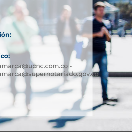
ión:
ico:
jamarca@ucnc.com.co -
jamarca@supernotariado.gov.co