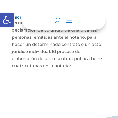
Abrir barra de herramientas
Escritura Pública
Es un documento que contiene la
declaración de voluntad de una o varias
personas, emitidas ante el notario, para
hacer un determinado contrato o un acto
jurídico individual. El proceso de
elaboración de una escritura pública tiene
cuatro etapas en la notaría:...