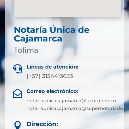
Notaría Única de
Cajamarca
Tolima
Líneas de atención:

(+57) 3134413633
Correo electrónico:

notariaunicacajamarca@ucnc.com.co -
notariaunicacajamarca@supernotariado.go
Dirección:
