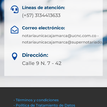
Líneas de atención:

(+57) 3134413633
Correo electrónico:

notariaunicacajamarca@ucnc.com.co -
notariaunicacajamarca@supernotariado.go
Dirección:

Calle 9 N. 7 - 42
• Términos y condiciones
• Política de Tratamiento de Datos