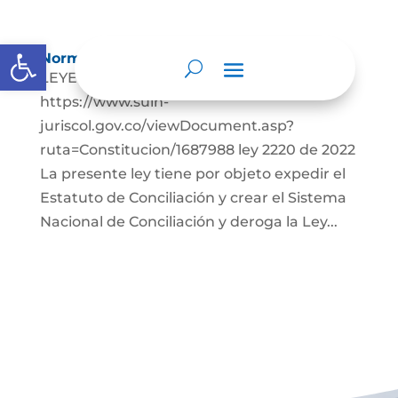
Abrir barra de herramientas
Normatividad
LEYES: Constitución Política de Colombia
https://www.suin-
juriscol.gov.co/viewDocument.asp?
ruta=Constitucion/1687988 ley 2220 de 2022
La presente ley tiene por objeto expedir el
Estatuto de Conciliación y crear el Sistema
Nacional de Conciliación y deroga la Ley...