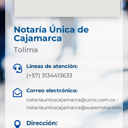
Notaría Única de
Cajamarca
Tolima
Líneas de atención:

(+57) 3134413633
Correo electrónico:

notariaunicacajamarca@ucnc.com.co -
notariaunicacajamarca@supernotariado.go
Dirección:
