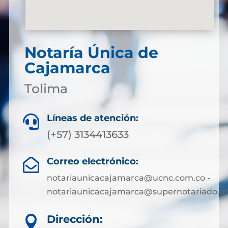
Notaría Única de
Cajamarca
Tolima
Líneas de atención:

(+57) 3134413633
Correo electrónico:

notariaunicacajamarca@ucnc.com.co -
notariaunicacajamarca@supernotariado.go
Dirección:
