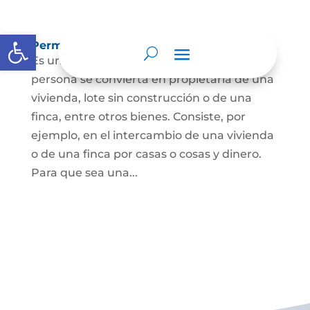
Abrir barra de herramientas
Permuta de Inmuebles
Es uno de los contratos para que una
persona se convierta en propietaria de una
vivienda, lote sin construcción o de una
finca, entre otros bienes. Consiste, por
ejemplo, en el intercambio de una vivienda
o de una finca por casas o cosas y dinero.
Para que sea una...