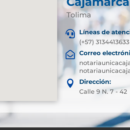
Cajamarca
Tolima
Líneas de atenc

(+57) 3134413633
Correo electrón

notariaunicaca
notariaunicaca
Dirección:

Calle 9 N. 7 - 42