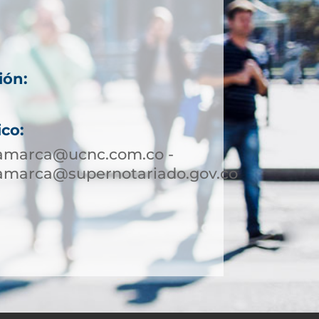
ión:
ico:
jamarca@ucnc.com.co -
jamarca@supernotariado.gov.co